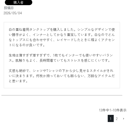
購入者
投稿日
2026/05/04
白の重ね着用タンクトップを購入しました。シンプルなデザインで使
い勝手がよく、インナーとしてかなり重宝しています。白なのでどん
なトップスにも合わせやすく、レイヤードしたときに程よくアクセン
トになるのが良いです。

生地は薄すぎず厚すぎずで、1枚でもインナーでも使いやすいバラン
ス。肌触りもよく、長時間着ていてもストレスを感じにくいです。

丈感も絶妙で、シャツやTシャツの下から少し見せるスタイルがきれ
いに決まります。何枚か持っておいても困らない、万能なアイテムだ
と思います。
13
件中
1
-
10
件表示
1
2