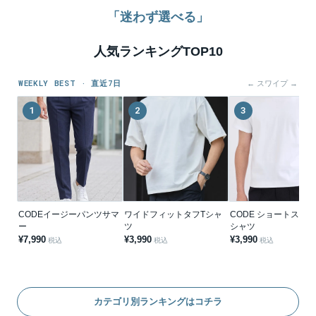
「迷わず選べる」
人気ランキングTOP10
WEEKLY BEST · 直近7日
← スワイプ →
1
2
3
CODEイージーパンツサマ
ワイドフィットタフTシャ
CODE ショートスリー
ー
ツ
シャツ
¥7,990
¥3,990
¥3,990
税込
税込
税込
カテゴリ別ランキングはコチラ