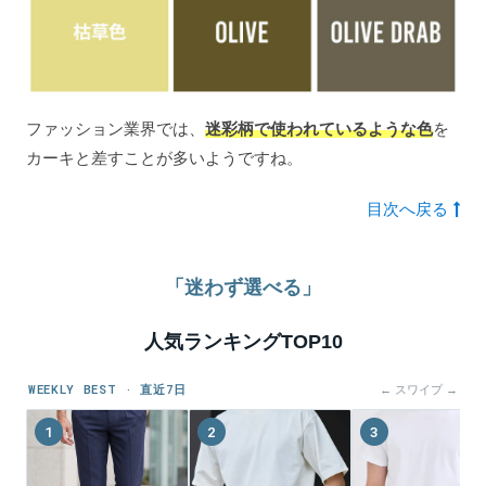
ファッション業界では、
迷彩柄で使われているような色
を
カーキと差すことが多いようですね。
目次へ戻る
「迷わず選べる」
人気ランキングTOP10
WEEKLY BEST · 直近7日
← スワイプ →
1
2
3