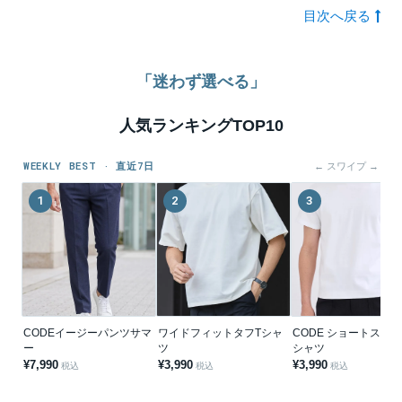
目次へ戻る
「迷わず選べる」
人気ランキングTOP10
WEEKLY BEST · 直近7日
← スワイプ →
1
2
3
CODEイージーパンツサマ
ワイドフィットタフTシャ
CODE ショートスリー
ー
ツ
シャツ
¥7,990
¥3,990
¥3,990
税込
税込
税込