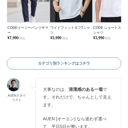
CODEイージーパンツサマ
ワイドフィットタフTシャ
CODE ショートスリー
ー
ツ
シャツ
¥7,990
¥3,990
¥3,990
税込
税込
税込
カテゴリ別ランキングはコチラ
大事なのは、
清潔感のある一着
で
AUENスタイ
す。それだけで、ちゃんとして見え
リスト
ます。
AUEN [オーエン] なら迷わず選べ
て、平日5日が整います。