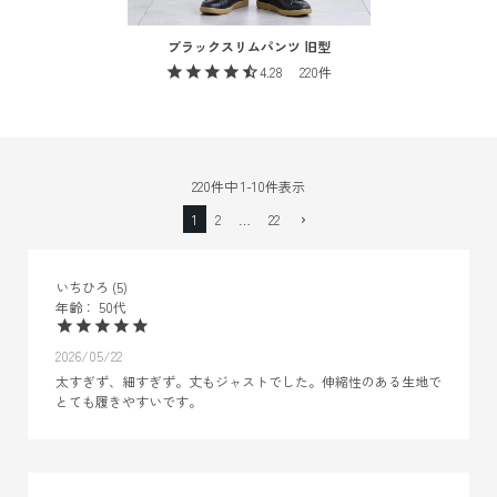
ブラックスリムパンツ 旧型
4.28
220
220
件中
1
-
10
件表示
1
2
…
22
いちひろ
5
50代
2026/05/22
太すぎず、細すぎず。丈もジャストでした。伸縮性のある生地で
とても履きやすいです。