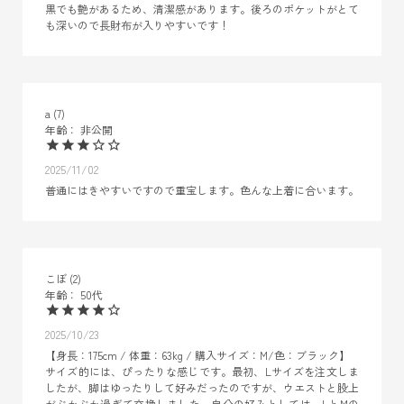
黒でも艶があるため、清潔感があります。後ろのポケットがとて
も深いので長財布が入りやすいです！
a
7
非公開
2025/11/02
普通にはきやすいですので重宝します。色んな上着に合います。
こぼ
2
50代
2025/10/23
【身長：175cm / 体重：63kg / 購入サイズ：M/色：ブラック】

サイズ的には、ぴったりな感じです。最初、Lサイズを注文しま
したが、脚はゆったりして好みだったのですが、ウエストと股上
がぶかぶか過ぎて交換しました。自分の好みとしては、LとMの