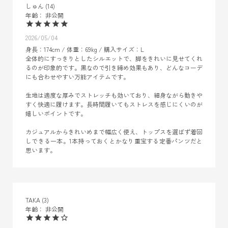
しゅん
14
非公開
2026/05/04
身長：174cm / 体重：69kg / 購入サイズ：L

全体的にすっきりとしたシルエットで、脚をきれいに見せてくれ
るのが印象的です。黒なので引き締め効果もあり、どんなコーデ
にも合わせやすい万能アイテムです。

生地は適度な厚みでストレッチも効いており、細身ながら動きや
すく快適に履けます。長時間履いてもストレスを感じにくいのが
嬉しいポイントです。

カジュアルからきれいめまで幅広く使え、トップスを選ばず着回
しできる一本。1本持っておくとかなり重宝する定番パンツだと
思います。
TAKA
3
非公開