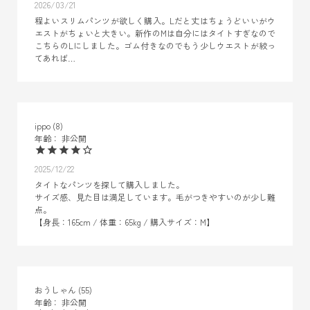
2026/03/21
程よいスリムパンツが欲しく購入。Lだと丈はちょうどいいがウ
エストがちょいと大きい。新作のMは自分にはタイトすぎなので
こちらのLにしました。ゴム付きなのでもう少しウエストが絞っ
てあれば…
ippo
8
非公開
2025/12/22
タイトなパンツを探して購入しました。

サイズ感、見た目は満足しています。毛がつきやすいのが少し難
点。

【身長：165cm / 体重：65kg / 購入サイズ：M】
おうしゃん
55
非公開