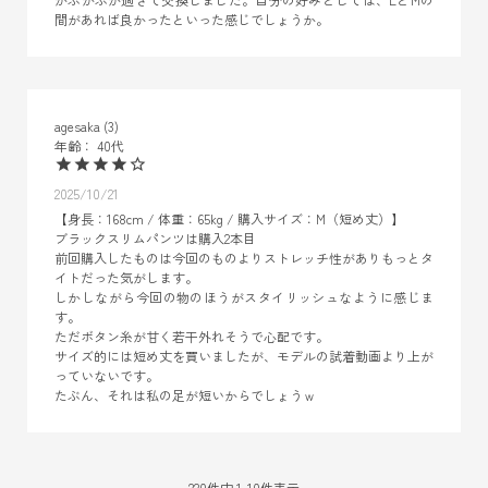
間があれば良かったといった感じでしょうか。
agesaka
3
40代
2025/10/21
【身長：168cm / 体重：65kg / 購入サイズ：M（短め丈）】

ブラックスリムパンツは購入2本目

前回購入したものは今回のものよりストレッチ性がありもっとタ
イトだった気がします。

しかしながら今回の物のほうがスタイリッシュなように感じま
す。

ただボタン糸が甘く若干外れそうで心配です。

サイズ的には短め丈を買いましたが、モデルの試着動画より上が
っていないです。

たぶん、それは私の足が短いからでしょうｗ
220
件中
1
-
10
件表示