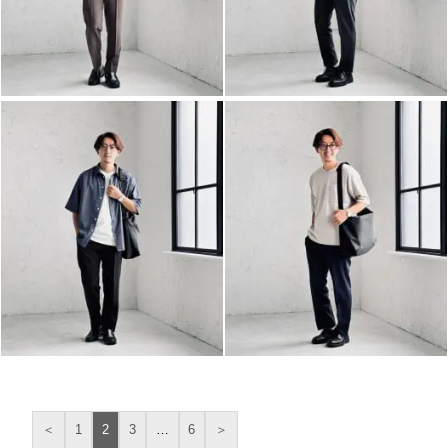
＜
1
2
3
…
6
＞