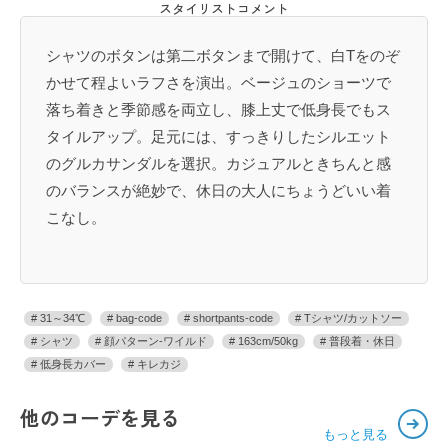
スタイリストコメント
シャツのボタンは第二ボタンまで開けて、白Tをのぞ
かせて程よいラフさを演出。ベージュのショーツで
落ち着きと季節感を両立し、膝上丈で低身長でもス
タイルアップ。足元には、すっきりしたシルエット
のグルカサンダルを選択。カジュアルときちんと感
のバランスが絶妙で、休日の大人にちょうどいい着
こなし。
31～34℃
bag-code
shortpants-code
Tシャツ/カットソー
シャツ
顔パターン-ワイルド
163cm/50kg
普段着・休日
低身長カバー
キレカジ
他のコーデを見る
もっと見る