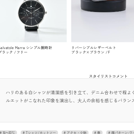
Salvatole Marra シンプル腕時計
リバーシブルレザーベルト
ブラック /フリー
ブラック×ブラウン /F
スタイリストコメント
ハリのある白シャツが清潔感を引き立て、デニム合わせで程よ
ルエットがこなれた印象を演出し、大人の余裕を感じるバラン
16～20℃
Tシャツ/カットソー
アクセ・小物
春
顔パターン-ワ