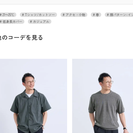
21～25℃
Tシャツ/カットソー
アクセ・小物
春
顔パターン-イ
低身長カバー
カジュアル
他のコーデを見る