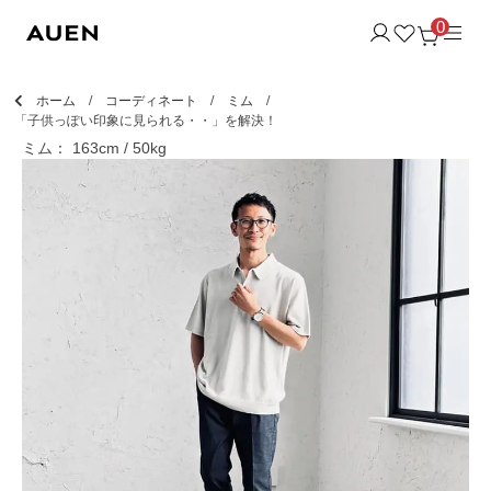
0
ホーム
コーディネート
ミム
「子供っぽい印象に見られる・・」を解決！
ミム： 163cm / 50kg