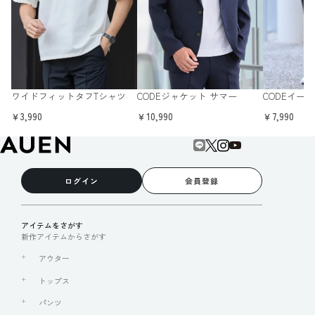
ワイドフィットタフTシャツ
CODEジャケット サマー
CODEイー
￥3,990
￥10,990
￥7,990
ログイン
会員登録
アイテムをさがす
新作アイテムからさがす
アウター
トップス
パンツ