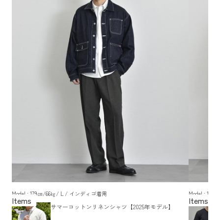
Model : 179㎝/66㎏/ L / インディゴ着用
Model : 1
サマーコットンリネンシャツ【2025年モデル】