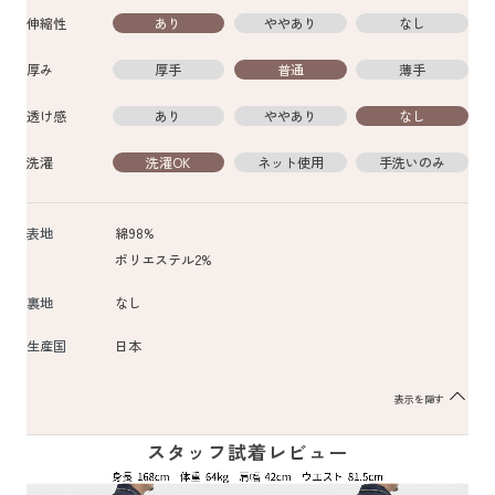
伸縮性
あり
ややあり
なし
厚み
厚手
普通
薄手
透け感
あり
ややあり
なし
洗濯
洗濯OK
ネット使用
手洗いのみ
表地
綿98%
ポリエステル2%
裏地
なし
生産国
日本
表示を隠す
スタッフ試着レビュー