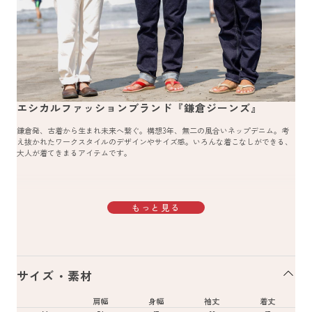
エシカルファッションブランド『鎌倉ジーンズ』
鎌倉発、古着から生まれ未来へ繋ぐ。構想3年、無二の風合いネップデニム。考
え抜かれたワークスタイルのデザインやサイズ感。いろんな着こなしができる、
大人が着てきまるアイテムです。
もっと見る
サイズ・素材
肩幅
身幅
袖丈
着丈