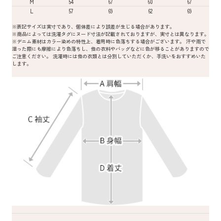
M
54
67
60
67
L
57
69
62
69
※表記サイズは実寸であり、個体差により誤差が生じる場合があります。
※商品によっては洗濯タグにヌード寸法が記載されておりますが、実寸とは異なります。
※デニム素材はカラー染めの特性上、着用時に色落ちする場合がございます。 汗や雨で
湿った際にも摩擦により色落ちし、他の衣料やバッグなどに色が移ることがありますので
ご注意ください。 洗濯時には他の衣類とは分別していただくか、手洗いをおすすめいた
します。