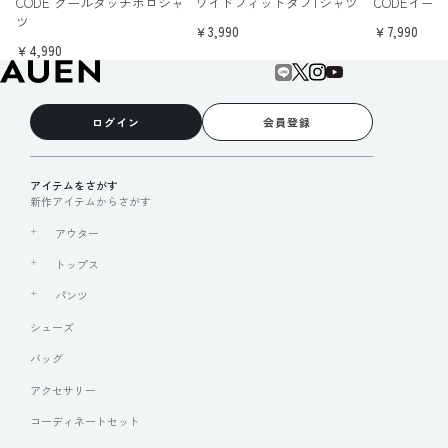
CODE クールタッチポロシャ
ワイドフィットタフTシャツ
CODEイー
ツ
￥3,990
￥7,990
￥4,990
ログイン
会員登録
アイテムをさがす
新作アイテムからさがす
アウター
トップス
パンツ
シューズ
バッグ
アクセサリー
コーディネートセット