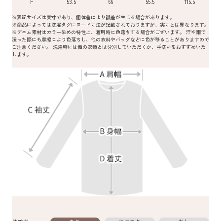
F
53.5
66
55.5
115.5
※表記サイズは実寸であり、個体差により誤差が生じる場合があります。
※商品によっては洗濯タグにヌード寸法が記載されておりますが、実寸とは異なります。
※デニム素材はカラー染めの特性上、着用時に色落ちする場合がございます。 汗や雨で
湿った際にも摩擦により色落ちし、他の衣料やバッグなどに色が移ることがありますので
ご注意ください。 洗濯時には他の衣類とは分別していただくか、手洗いをおすすめいた
します。