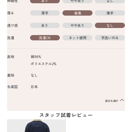
伸縮性
あり
ややあり
なし
厚み
厚手
普通
薄手
透け感
あり
ややあり
なし
洗濯
洗濯OK
ネット使用
手洗いのみ
表地
綿98%
ポリエステル2%
裏地
なし
生産国
日本
表示を隠す
スタッフ試着レビュー