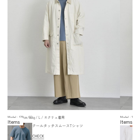
Model : 179㎝/66㎏/ L / エクリュ着用
Model : 1
クールタッチスムースTシャツ
CHECK