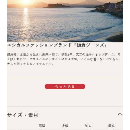
エシカルファッションブランド『鎌倉ジーンズ』
鎌倉発、古着から生まれ未来へ繋ぐ。構想3年、無二の風合いネップデニム。考
え抜かれたワークスタイルのデザインやサイズ感。いろんな着こなしができる、
大人が着てきまるアイテムです。
もっと見る
サイズ・素材
肩幅
身幅
袖丈
着丈