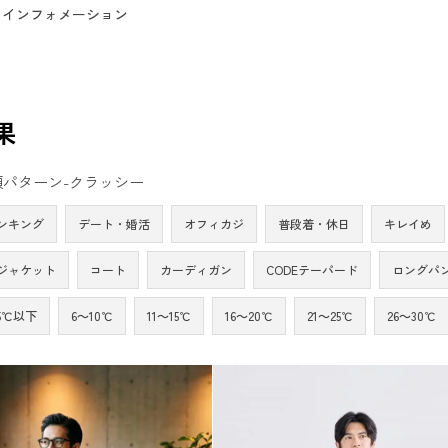
インフォメーション
果
パターン-クラッシー
ンキング
デート・婚活
オフィカジ
普段着・休日
キレイめ
ジャケット
コート
カーディガン
CODEテーパード
ロングパ
5℃以下
6～10℃
11～15℃
16～20℃
21～25℃
26～30℃