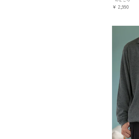
¥
2,990