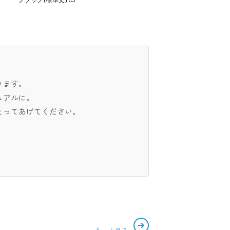
ブラック(標準丈) /S
ります。
ュアルに。
とってあげてください。