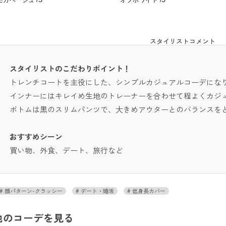
モカベージュ /S
オフホワイト /S
スタイリストコメント
スタイリストのこだわりポイント！
トレンチコートを主役にした、シンプルカジュアルコーデにな
インナーにはキレイめ生地のトレーナーを合わせて程よくカジ
ボトムは黒のスリムパンツで、大きめアウターとのバランスを
おすすめシーン
買い物、外食、デート、旅行など
顔パターン-クラッシー
デート・婚活
低身長カバー
他のコーデを見る