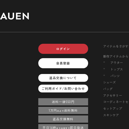
アイテムをさがす
ログイン
新作アイテムから
アウター
会員登録
トップス
パンツ
返品交換について
シューズ
ご利用ガイド/お問い合わせ
バッグ
アクセサリー
送料一律550円
コーディネートセ
セットアップ
1万円
送料無料
以上で
スキンケア
返品交換無料
平日14時
即日発送
までの注文で