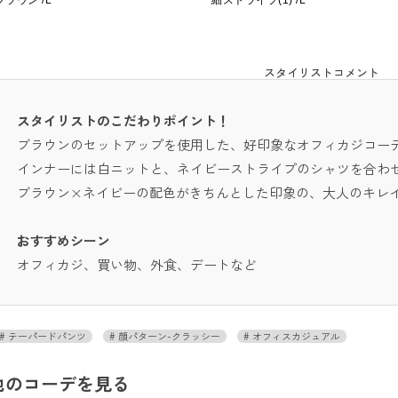
ブラウン /L
細ストライプ(1) /L
スタイリストコメント
スタイリストのこだわりポイント！
ブラウンのセットアップを使用した、好印象なオフィカジコー
インナーには白ニットと、ネイビーストライプのシャツを合わ
ブラウン×ネイビーの配色がきちんとした印象の、大人のキレ
おすすめシーン
オフィカジ、買い物、外食、デートなど
テーパードパンツ
顔パターン-クラッシー
オフィスカジュアル
他のコーデを見る