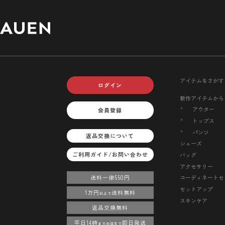
アイテムをさがす
ログイン
新作アイテムから
アウター
会員登録
トップス
パンツ
返品交換について
シューズ
ご利用ガイド/お問い合わせ
バッグ
アクセサリー
送料一律550円
コーディネートセ
セットアップ
1万円
送料無料
以上で
スキンケア
返品交換無料
平日14時
即日発送
までの注文で