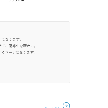
ブラウン /M
デになります。
せて、優等生な配色に。
イめコーデになります。