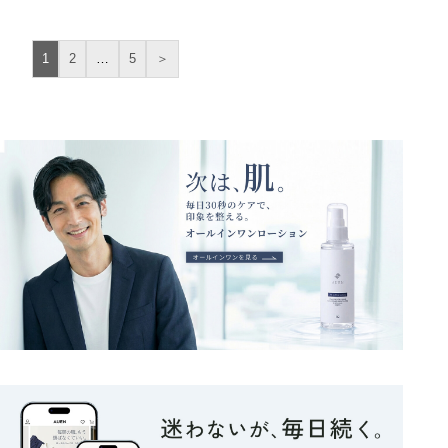
1
2
…
5
＞