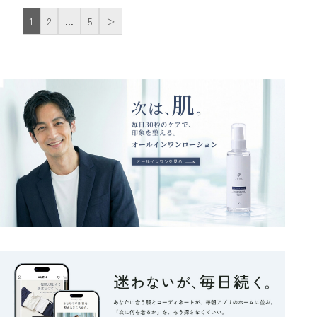
1
2
…
5
＞