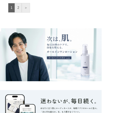
1
2
＞