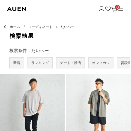
0
ホーム
コーディネート
たいへー
検索結果
検索条件：たいへー
新着
ランキング
デート・婚活
オフィカジ
普段