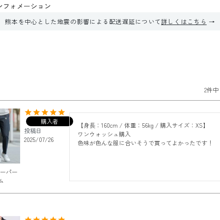
ンフォメーション
熊本を中心とした地震の影響による配送遅延について
詳しくはこちら
2
件中
購入者
【身長：160cm / 体重：56kg / 購入サイズ：XS】

投稿日
ワンウォッシュ購入

2025/07/26
色味が色んな服に合いそうで買ってよかったです！
テーパー
ム