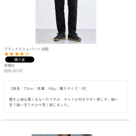
ブラックスリムパンツ 旧型
購入者
投稿日
2025/07/07
【身長：173cm / 体重：65kg / 購入サイズ：M】

履き心地は悪くはないのですが、ホコリが付きやすい感じや、縫い
目？縫い方？が少々荒く感じました。