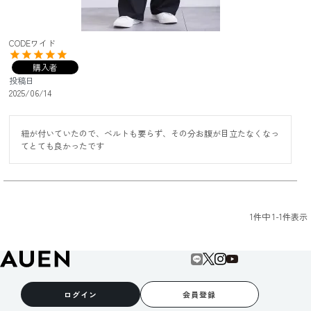
CODEワイド
購入者
投稿日
2025/06/14
紐が付いていたので、ベルトも要らず、その分お腹が目立たなくなっ
てとても良かったです
1
件中
1
-
1
件表示
ログイン
会員登録