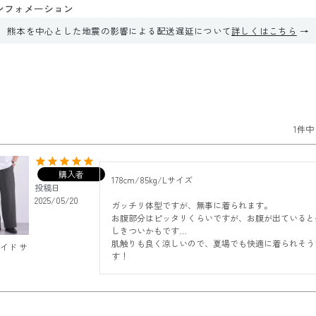
ンフォメーション
熊本を中心とした地震の影響による配送遅延について
詳しくはこちら
1
件中
購入者
178cm/85kg/Lサイズ

投稿日
2025/05/20
ガッチリ体型ですが、無事に着られます。

お腹部分はピッタリくらいですが、お腹が出ていると
しきついかもです…

肌触りも良く涼しいので、夏場でも快適に着られそう
ワイド サ
す！