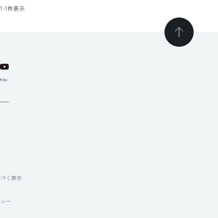
1
-
1
件表示
t Inc.
て
基づく表示
リシー