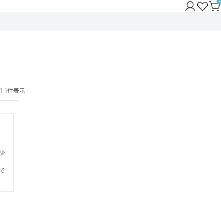
1
-
1
件表示
少
で