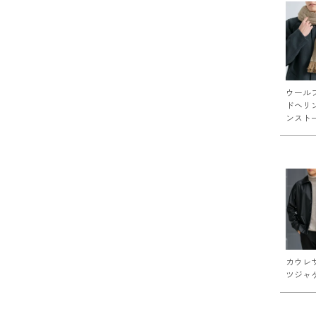
ウール
ドヘリ
ンスト
カウレ
ツジャ