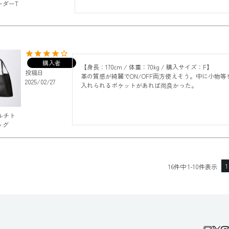
ーダーT
購入者
【身長：170cm / 体重：70kg / 購入サイズ：F】

投稿日
革の質感が綺麗でON/OFF両方使えそう。中に小物等
2025/02/27
入れられるポケットがあれば尚良かった。
マルチト
ッグ
1
16
件中
1
-
10
件表示