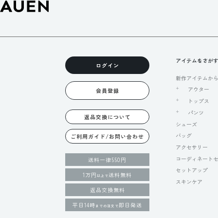
アイテムをさが
ログイン
新作アイテムか
アウター
会員登録
トップス
パンツ
返品交換について
シューズ
バッグ
ご利用ガイド/お問い合わせ
アクセサリー
コーディネート
送料一律550円
セットアップ
1万円
送料無料
以上で
スキンケア
返品交換無料
平日14時
即日発送
までの注文で