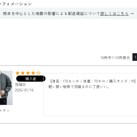
ンフォメーション
熊本を中心とした地震の影響による配送遅延について
詳しくはこちら
1
16
件中
1
-
10
件表示
購入者
【身長：170センチ / 体重：70キロ / 購入サイズ：M
投稿日
軽い買い物等で羽織るのに丁度いい。
2026/01/16
ジャケッ