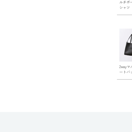
ルチボ
シャツ
2way
ートバ