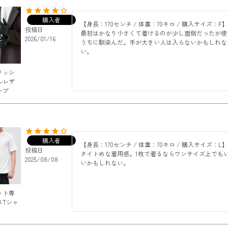
購入者
【身長：170センチ / 体重：70キロ / 購入サイズ：F】
投稿日
最初はかなり小さくて着けるのが少し面倒だったが使
2026/01/16
うちに馴染んだ。手が大きい人は入らないかもしれな
い。
リッシ
ルレザ
ーブ
購入者
【身長：170センチ / 体重：70キロ / 購入サイズ：L】
投稿日
タイトめな着用感。1枚で着るならワンサイズ上でも
2025/08/08
いかもしれない。
ット専
スTシャ