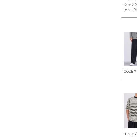
シャツ
アップ対
CODE
モック