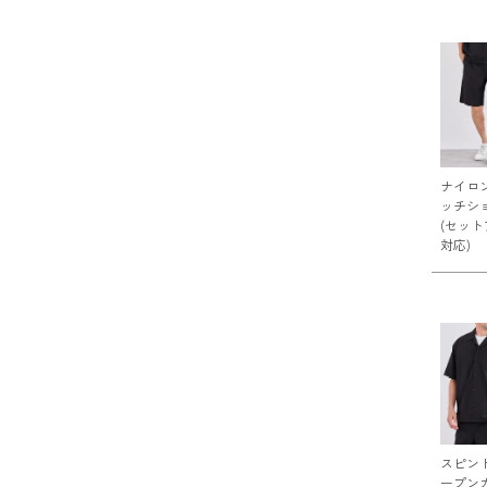
ナイロ
ッチシ
(セッ
対応)
スピン
ープン