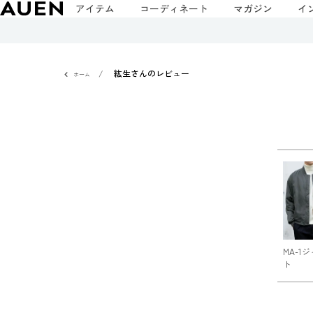
アイテム
コーディネート
マガジン
イ
紘生さんのレビュー
ホーム
MA-1
ト