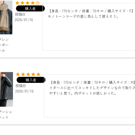
購入者
【身長：170センチ / 体重：70キロ / 購入サイズ：F】
投稿日
モノトーンコーデの差し色として使えそう。
2026/01/16
ブレン
ンボー
ール
購入者
【身長：170センチ / 体重：70キロ / 購入サイズ：M
投稿日
イダースに比べてスッキリしたデザインなので取り
2026/01/16
やすいと思う。内ポケットが欲しかった。
ザーシャ
ケット