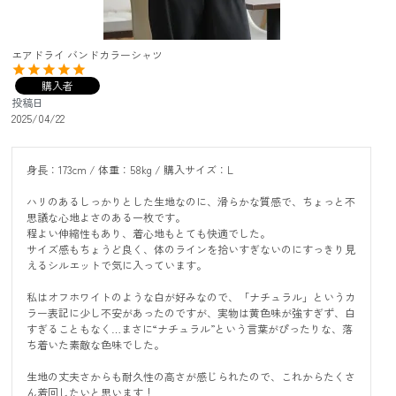
エアドライ バンドカラーシャツ
購入者
投稿日
2025/04/22
身長：173cm / 体重：58kg / 購入サイズ：L

ハリのあるしっかりとした生地なのに、滑らかな質感で、ちょっと不
思議な心地よさのある一枚です。

程よい伸縮性もあり、着心地もとても快適でした。

サイズ感もちょうど良く、体のラインを拾いすぎないのにすっきり見
えるシルエットで気に入っています。

私はオフホワイトのような白が好みなので、「ナチュラル」というカ
ラー表記に少し不安があったのですが、実物は黄色味が強すぎず、白
すぎることもなく…まさに“ナチュラル”という言葉がぴったりな、落
ち着いた素敵な色味でした。

生地の丈夫さからも耐久性の高さが感じられたので、これからたくさ
ん着回したいと思います！