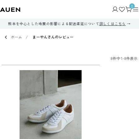
0
熊本を中心とした地震の影響による配送遅延について
詳しくはこちら
ホーム
まーやんさんのレビュー
8
件中
1
-
8
件表示