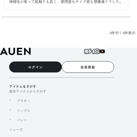
伸縮性が有って肌触りも良く、使用感もサイズ感も想像通りでした。
4
件中
1
-
4
件表示
ログイン
会員登録
アイテムをさがす
新作アイテムからさがす
アウター
トップス
パンツ
シューズ