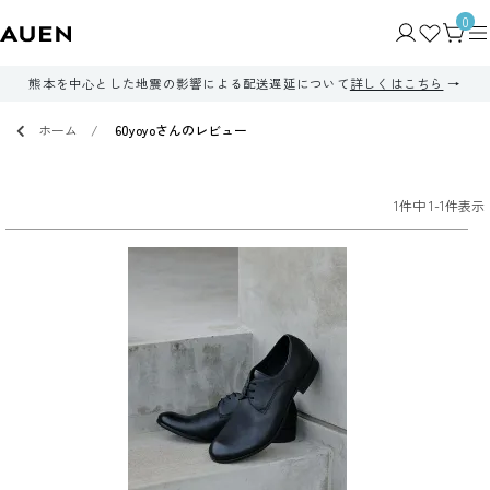
0
熊本を中心とした地震の影響による配送遅延について
詳しくはこちら
ホーム
60yoyoさんのレビュー
1
件中
1
-
1
件表示