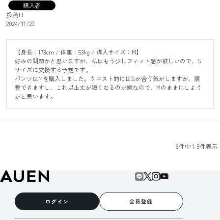
購入者
投稿日
2024/11/23
【身長：173cm / 体重：53kg / 購入サイズ：M】

好みの問題かと思いますが、私はもう少しフィット感が欲しいので、S
サイズに交換する予定です。

パンツはMを購入しました。ウエスト的にはSが合う気がしますが、調
整できますし、これ以上丈が短くなるのが嫌なので、Mのままにしよう
かと思います。
9
件中
1
-
9
件表示
ログイン
会員登録