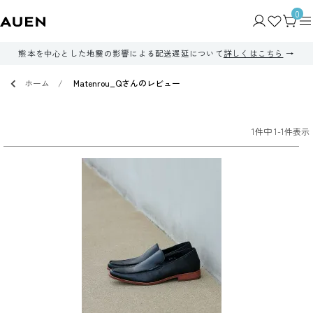
0
熊本を中心とした地震の影響による配送遅延について
詳しくはこちら
ホーム
Matenrou_Qさんのレビュー
1
件中
1
-
1
件表示