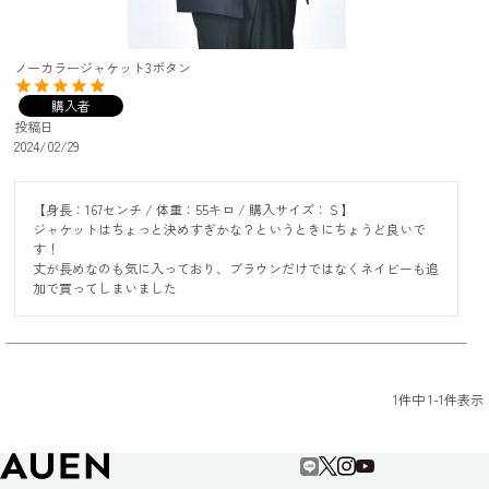
ノーカラージャケット3ボタン
購入者
投稿日
2024/02/29
【身長：167センチ / 体重：55キロ / 購入サイズ：Ｓ】

ジャケットはちょっと決めすぎかな？というときにちょうど良いで
す！

丈が長めなのも気に入っており、ブラウンだけではなくネイビーも追
加で買ってしまいました
1
件中
1
-
1
件表示