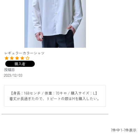
レギュラーカラーシャツ
購入者
投稿日
2023/12/03
【身長：168センチ / 体重：70キロ / 購入サイズ：L】

着丈が長過ぎたので、リピートの際はMを購入したい。
7
件中
1
-
7
件表示