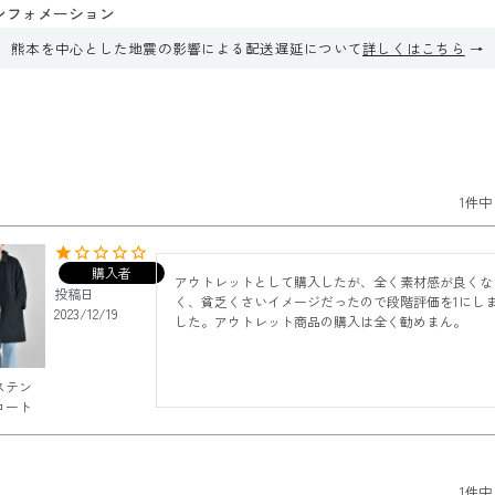
ンフォメーション
熊本を中心とした地震の影響による配送遅延について
詳しくはこちら
1
件中
購入者
アウトレットとして購入したが、全く素材感が良くな
投稿日
く、貧乏くさいイメージだったので段階評価を1にし
2023/12/19
した。アウトレット商品の購入は全く勧めまん。
ステン
コート
1
件中