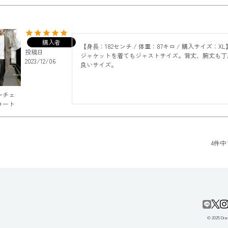
購入者
【身長：182センチ / 体重：87キロ / 購入サイズ：XL】
投稿日
ジャケットを着てもジャストサイズ。背丈、腕丈も丁
2023/12/06
良いサイズ。
ンチェ
コート
4
件中
© 2025 Draf