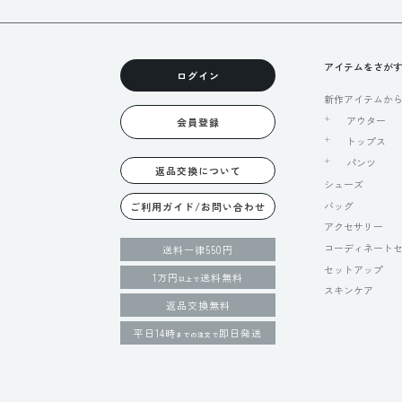
アイテムをさが
ログイン
新作アイテムか
アウター
会員登録
トップス
パンツ
返品交換について
シューズ
バッグ
ご利用ガイド/お問い合わせ
アクセサリー
コーディネート
送料一律550円
セットアップ
1万円
送料無料
以上で
スキンケア
返品交換無料
平日14時
即日発送
までの注文で