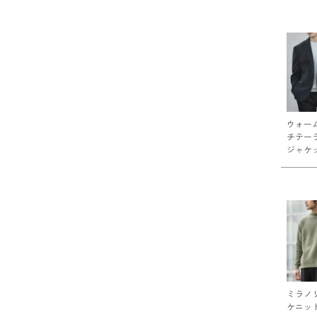
ウォー
チテー
ジャケ
ミラノ
ケニッ