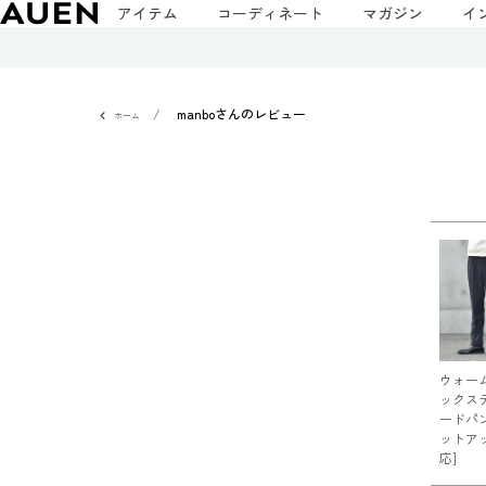
アイテム
コーディネート
マガジン
イ
manboさんのレビュー
ホーム
ウォー
ックス
ードパ
ットア
応]