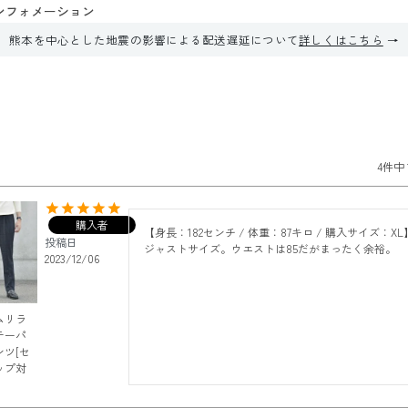
ンフォメーション
熊本を中心とした地震の影響による配送遅延について
詳しくはこちら
4
件中
購入者
【身長：182センチ / 体重：87キロ / 購入サイズ：XL】
投稿日
ジャストサイズ。ウエストは85だがまったく余裕。
2023/12/06
ムリラ
テーパ
ンツ[セ
ップ対