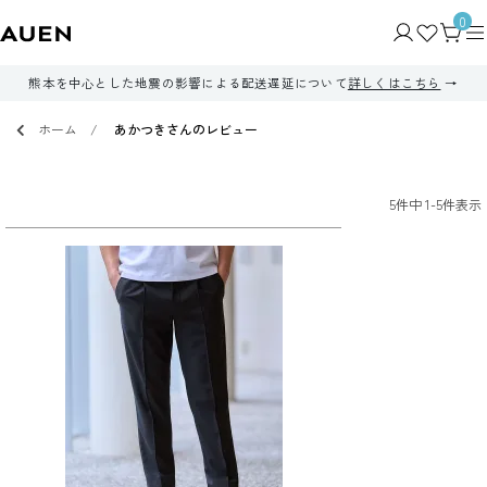
0
熊本を中心とした地震の影響による配送遅延について
詳しくはこちら
ホーム
あかつきさんのレビュー
5
件中
1
-
5
件表示