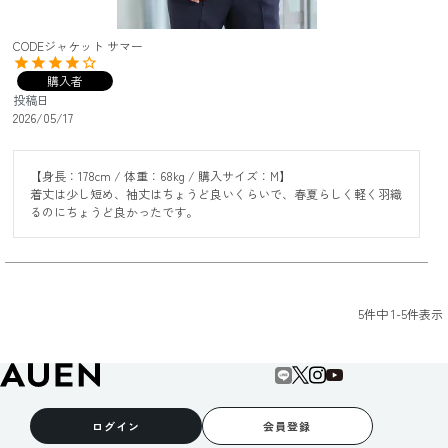
CODEジャケット サマー
購入者
投稿日
2026/05/17
【身長：178cm / 体重：68kg / 購入サイズ：M】

着丈は少し短め、袖丈はちょうど良いくらいで、春夏らしく軽く羽織
るのにちょうど良かったです。
5
件中
1
-
5
件表示
ログイン
会員登録