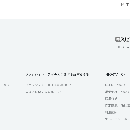
1
件中
© 2025 Draf
す
ファッション・アイテムに関する記事をみる
INFORMATION
らさがす
ファッションに関する記事 TOP
AUENについて
コスメに関する記事 TOP
運営会社につい
採用情報
特定商取引法に
利用規約
プライバシーポ