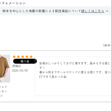
ンフォメーション
熊本を中心とした地震の影響による配送遅延について
詳しくはこちら
1
件中
購入者
生地がしっかりしてるけど厚すぎず、高みえする感じ
投稿日
す！

2026/05/09
春から秋までオールラウンドに使える感じです、安く
ETできて良かった👍
ウェイ
ーネッ
ャツ