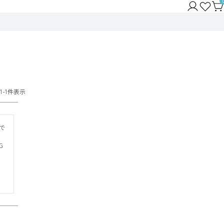
1
-
1
件表示
で
G