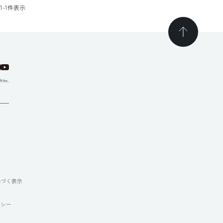
1
-
1
件表示
t Inc.
て
基づく表示
リシー