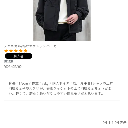
テクニカル2WAYマウンテンパーカー
購入者
投稿日
2026/05/02
身長：175cm / 体重：75kg / 購入サイズ：XL　厚手白Tシャツの上に
羽織るとやや大きいが、春物ジャケットの上に羽織るとちょうどよ
い。軽くて、着たり脱いだりしやすい優れモノだと思います。
2
件中
1
-
2
件表示