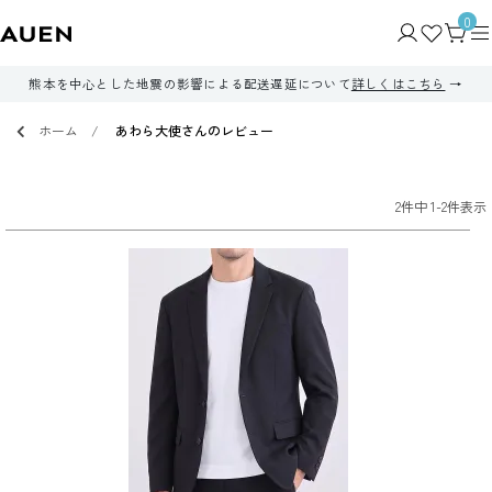
0
熊本を中心とした地震の影響による配送遅延について
詳しくはこちら
ホーム
あわら大使さんのレビュー
2
件中
1
-
2
件表示