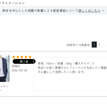
ンフォメーション
熊本を中心とした地震の影響による配送遅延について
詳しくはこちら
1
2
…
40
件中
1
-
10
件表示
購入者
身長：163cm / 体重：60kg / 購入サイズ：S

投稿日
色合いが良く夏場の少しフォーマルさを出したい場面
2026/08/06
の上着として活用したいと思います。
ジャケッ
ー