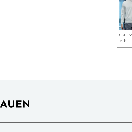
CODE
ット