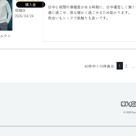
購入者
日中と夜間の寒暖差がある時期に、日中暑苦しく無く
投稿日
適に過ごせ、夜も暖かく過ごせるため助かります。

2026/04/24
色合いもシックで肌触りも良いです。
シルクニ
1
2
…
40
件中
1
-
10
件表示
© 2025 Draf