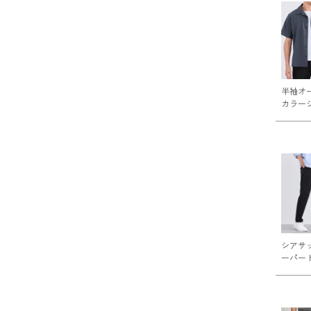
半袖オ
カラー
シアサ
ーパー