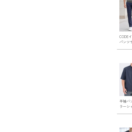
CODE
パンツ
半袖バ
ラーシ