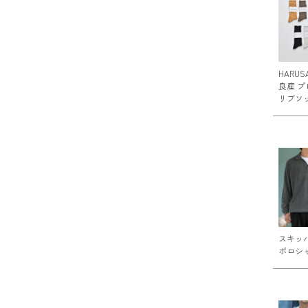
HARUS
良産 プ
リブソ
スキッ
ポロシ