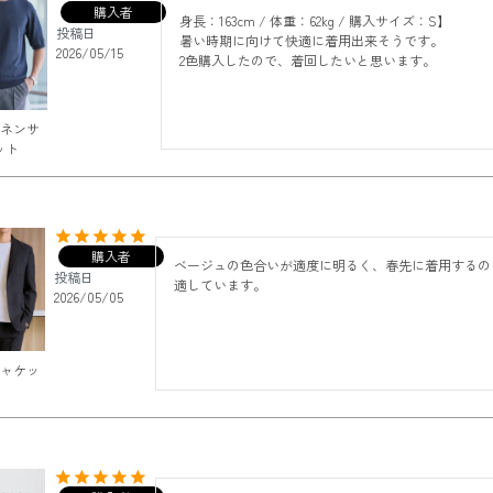
購入者
身長：163cm / 体重：62kg / 購入サイズ：S】

投稿日
暑い時期に向けて快適に着用出来そうです。

2026/05/15
2色購入したので、着回したいと思います。
リネンサ
ット
購入者
ベージュの色合いが適度に明るく、春先に着用するの
投稿日
適しています。
2026/05/05
ジャケッ