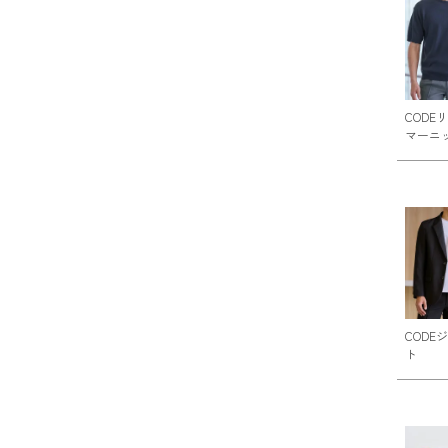
CODE
マーニ
CODE
ト