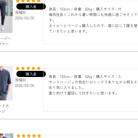
購入者
身長：163cm / 体重：62kg / 購入サイズ：M

投稿日
通気性良くこれから暑い時期にも快適に過ごせそうで
2026/05/26
す。

ネイビーとベージュ購入したので、場に応じて履き替
ていきたいと思います。
イージー
サマー
購入者
身長：163cm / 体重：62kg / 購入サイズ：S

投稿日
サンドベージュの色合いがシックでありながら明るさ
2026/05/26
あり気に入りました。

夏に向けて着回して行きたいと思います。
ンドカ
ャツ