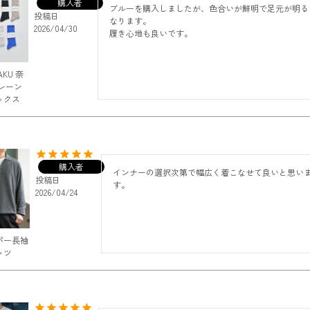
購入者
ブルーを購入しましたが、色合いが鮮明で足元が明る
投稿日
なります。

2026/04/30
履き心地も良いです。
AKU 奈
レーン
ックス
購入者
インナーの選択次第で幅広く着こなせて良いと思い
投稿日
す。
2026/04/24
パー長袖
ャツ