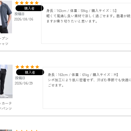
購入者
身長：163cm / 体重：59kg / 購入サイズ：S】

投稿日
軽くて風通し良い素材で涼しく過ごせます。酷暑が続
2026/08/06
ますが乗り切りたいと思います。
ープン
シャツ
購入者
身長：163cm / 体重：61kg / 購入サイズ：M】

投稿日
シボ加工により肌に密着せず、汗ばむ季節でも快適
2026/06/29
ごせます。
ッカーテ
ドパンツ