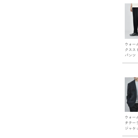
ウォー
クスス
パンツ
ウォー
チテー
ジャケ