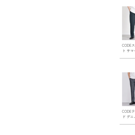
CODE
ト サマ
CODE
ド デニ