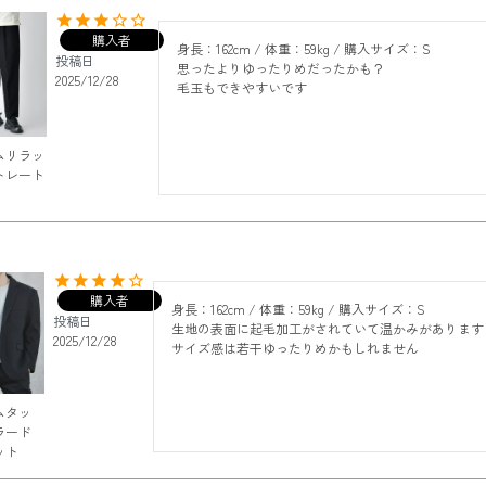
購入者
身長：162cm / 体重：59kg / 購入サイズ：S

投稿日
思ったよりゆったりめだったかも？

2025/12/28
毛玉もできやすいです
ムリラッ
トレート
購入者
身長：162cm / 体重：59kg / 購入サイズ：S

投稿日
生地の表面に起毛加工がされていて温かみがあります

2025/12/28
サイズ感は若干ゆったりめかもしれません
ムタッ
ラード
ット