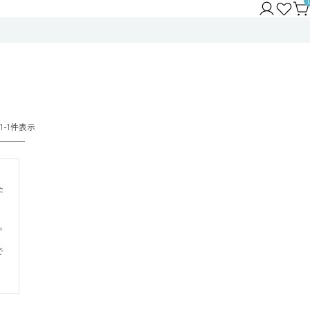
1
-
1
件表示
た


で