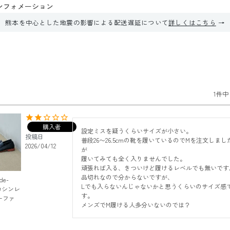
ンフォメーション
熊本を中心とした地震の影響による配送遅延について
詳しくはこちら
1
件中
購入者
設定ミスを疑うくらいサイズが小さい。

投稿日
普段26〜26.5cmの靴を履いているのでMを注文しまし
2026/04/12
が

履いてみても全く入りませんでした。

頑張れば入る、きついけど履けるレベルでも無いです。
品切れなので分からないですが、

de-
Lでも入らないんじゃないかと思うくらいのサイズ感
モカシンレ
す。

ーファ
メンズでM履ける人多分いないのでは？