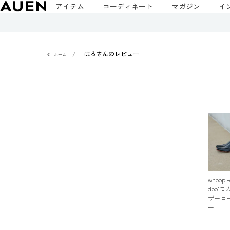
アイテム
コーディネート
マガジン
イ
はるさんのレビュー
ホーム
whoop'-
doo'
ザーロ
ー