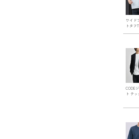
ワイド
トタフ
CODE
ト テッ