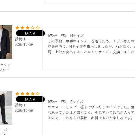
購入者
165cm    55k    Mサイズ

投稿日
この季節、厚手のインナーを着るため、モデルさんの
2025/10/29
見を参考に、Mサイズを購入しましたが、袖が長く、
肩口上部が突出することからＳサイズに交換しました
ジャケッ
ンター
購入者
165cm    55k    Sサイズ

投稿日
ウエスト・ヒップ・裾までぴったりサイズでした。生
2025/10/29
も思っていたほど厚くなく、それでいて起毛が入って
るので、これからの季節に出掛けるのが楽しみです。
テーパー