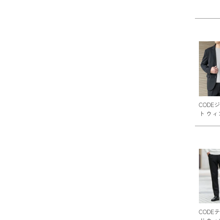
CODE
ト ウィ
CODE