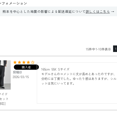
ンフォメーション
熊本を中心とした地震の影響による配送遅延について
詳しくはこちら
1
15
件中
1
-
10
件表示
購入者
165cm  55K  Sサイズ

投稿日
モデルさんのコメントに丈が長めとあったのですが、
2026/03/15
分的には丁度でした。ゆったり感はありますが、シル
ットは気にいってます。
ワイド
[セット
応]