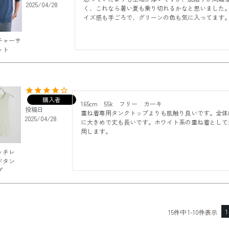
2025/04/28
く、これなら暑い夏も乗り切れるかなと思いました
イズ感も手ごろで、グリーンの色も気に入ってます
チャーサ
ット
購入者
165cm    55k    フリー　カーキ

投稿日
重ね着専用タンクトップよりも肌触り良いです。全体
2025/04/28
に大きめで丈も長いです。ホワイト系の重ね着として
用します。
ッチレ
ドタン
プ
1
15
件中
1
-
10
件表示