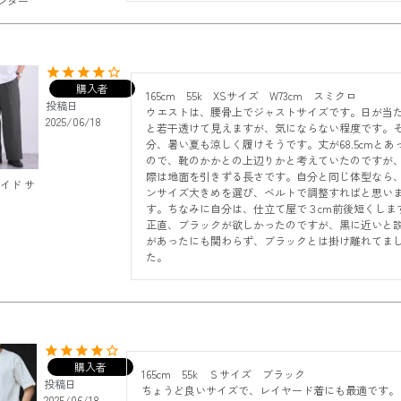
ンター
購入者
165cm    55k    XSサイズ    W73cm    スミクロ

投稿日
ウエストは、腰骨上でジャストサイズです。日が当
2025/06/18
と若干透けて見えますが、気にならない程度です。
分、暑い夏も涼しく履けそうです。丈が68.5cmとあ
ので、靴のかかとの上辺りかと考えていたのですが
際は地面を引きずる長さです。自分と同じ体型なら
ワイド サ
ンサイズ大きめを選び、ベルトで調整すればと思い
す。ちなみに自分は、仕立て屋で３cm前後短くしま
正直、ブラックが欲しかったのですが、黒に近いと
があったにも関わらず、ブラックとは掛け離れてま
た。
購入者
165cm    55k    Ｓサイズ　ブラック

投稿日
ちょうど良いサイズで、レイヤード着にも最適です。
2025/06/18