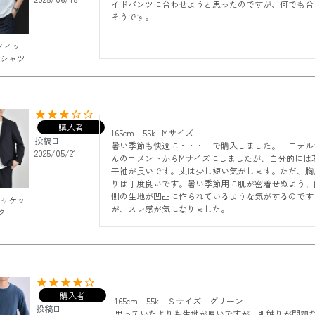
イドパンツに合わせようと思ったのですが、何でも合
そうです。
フィッ
Tシャツ
購入者
165cm    55k   Mサイズ

投稿日
暑い季節も快適に・・・　で購入しました。　モデル
2025/05/21
んのコメントからMサイズにしましたが、自分的には
干袖が長いです。丈は少し短い気がします。ただ、胸
りは丁度良いです。暑い季節用に肌が密着せぬよう、
側の生地が凹凸に作られているような気がするのです
ジャケッ
が、スレ感が気になりました。
ク
購入者
165cm    55k    Ｓサイズ　グリーン

投稿日
思っていたよりも生地が厚いですが、肌触りが問題