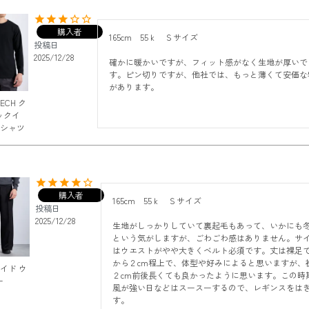
購入者
165cm    55ｋ　Ｓサイズ

投稿日
2025/12/28
確かに暖かいですが、フィット感がなく生地が厚いで
す。ピン切りですが、他社では、もっと薄くて安価な
があります。
TECH ク
ックイ
Tシャツ
購入者
165cm    55ｋ　Ｓサイズ

投稿日
2025/12/28
生地がしっかりしていて裏起毛もあって、いかにも
という気がしますが、ごわごわ感はありません。サ
はウエストがやや大きくベルト必須です。丈は裸足
から２cm程上で、体型や好みによると思いますが、
ワイド ウ
２cm前後長くても良かったように思います。この時
ー
風が強い日などはスースーするので、レギンスをは
す。