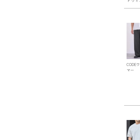
ド ウィ
CODE
マー