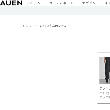
アイテム
コーディネート
マガジン
イ
jun junさんのレビュー
ホーム
テック
パンツ
アップ対