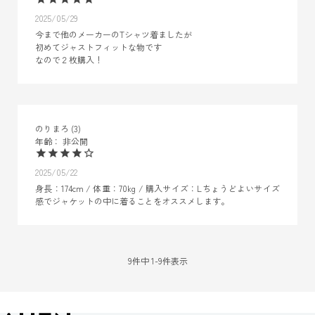
2025/05/29
今まで他のメーカーのTシャツ着ましたが

初めてジャストフィットな物です

なので２枚購入！
のりまろ
3
非公開
2025/05/22
身長：174cm / 体重：70kg / 購入サイズ：Lちょうどよいサイズ
感でジャケットの中に着ることをオススメします。
9
件中
1
-
9
件表示