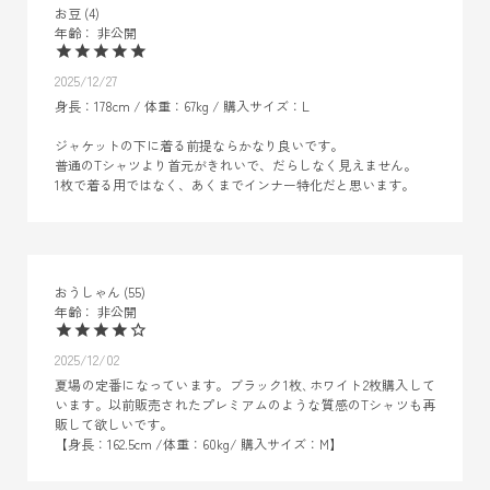
お豆
4
非公開
2025/12/27
身長：178cm / 体重：67kg / 購入サイズ：L

ジャケットの下に着る前提ならかなり良いです。

普通のTシャツより首元がきれいで、だらしなく見えません。

おうしゃん
55
非公開
2025/12/02
夏場の定番になっています。ブラック1枚､ホワイト2枚購入して
います。以前販売されたプレミアムのような質感のTシャツも再
販して欲しいです。

【身長：162.5cm /体重：60kg/ 購入サイズ：M】