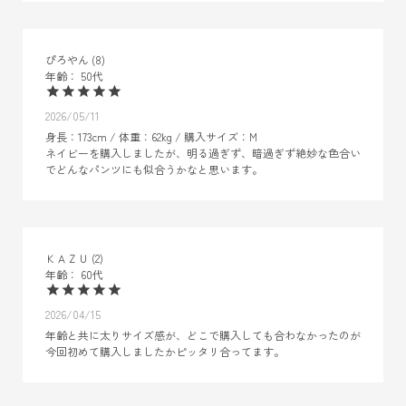
ぴろやん
8
50代
2026/05/11
身長：173cm / 体重：62kg / 購入サイズ：M

ネイビーを購入しましたが、明る過ぎず、暗過ぎず絶妙な色合い
でどんなパンツにも似合うかなと思います。
ＫＡＺＵ
2
60代
2026/04/15
年齢と共に太りサイズ感が、どこで購入しても合わなかったのが
今回初めて購入しましたかピッタリ合ってます。