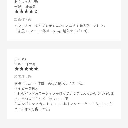
おうしゃん
55
非公開
2025/11/26
バンドカラータイプも着てみたいと考えて購入致しました。

【身長：162.5cm /体重：60kg/ 購入サイズ：M】
しむ
5
非公開
2025/11/19
身長：176cm / 体重：76kg / 購入サイズ：XL

ネイビーを購入

半袖のバンドカラーシャツを持っていて気に入ったので長袖も購
入。半袖にもネイビー欲しい……笑

色んなパンツと合いますし、これをアウターとしても良しもう1
つ上に着ても良しです。