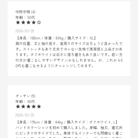
中肉中背
4
50代
2026/03/29
【身長：169cm / 体重：80kg / 購入サイズ：XL】

肩の位置、丈と袖の長さ、首周りのサイズはちょうど良かったで
す。ストレッチもあり丈夫でヨレない生地で清潔感と上品さがあ
ります。オフホワイトは白さに落ち着きもあり良いです。若い方
の方が着こなしやすいデザインかもしれません。が、これから5
0代も着こなせるようにチャレンジしてみます。
オッサン
9
60代
2026/03/25
【身長：179cm / 体重：84kg / 購入サイズ：オフホワイト, L】

バンドカラーシャツを初めて購入しました。身幅、袖丈、着丈共
にピッタリのサイズでした。単体でもインナーでも問題なく着こ