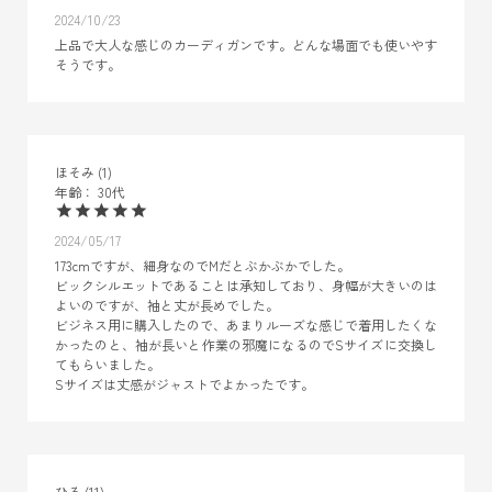
2024/10/23
上品で大人な感じのカーディガンです。どんな場面でも使いやす
そうです。
ほそみ
1
30代
2024/05/17
173cmですが、細身なのでMだとぶかぶかでした。

ビックシルエットであることは承知しており、身幅が大きいのは
よいのですが、袖と丈が長めでした。

ビジネス用に購入したので、あまりルーズな感じで着用したくな
かったのと、袖が長いと作業の邪魔になるのでSサイズに交換し
てもらいました。

Sサイズは丈感がジャストでよかったです。
ひろ
11