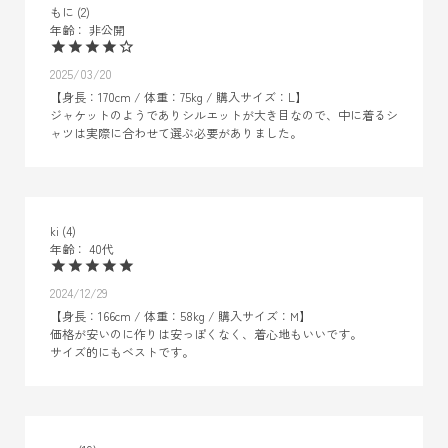
もに
2
非公開
2025/03/20
【身長：170cm / 体重：75kg / 購入サイズ：L】

ジャケットのようでありシルエットが大き目なので、中に着るシ
ャツは実際に合わせて選ぶ必要がありました。
ki
4
40代
2024/12/29
【身長：166cm / 体重：58kg / 購入サイズ：М】

価格が安いのに作りは安っぽくなく、着心地もいいです。

サイズ的にもベストです。