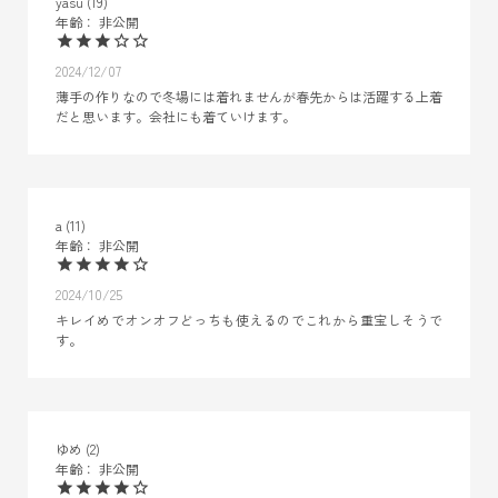
yasu
19
非公開
2024/12/07
薄手の作りなので冬場には着れませんが春先からは活躍する上着
だと思います。会社にも着ていけます。
a
11
非公開
2024/10/25
キレイめでオンオフどっちも使えるのでこれから重宝しそうで
す。
ゆめ
2
非公開