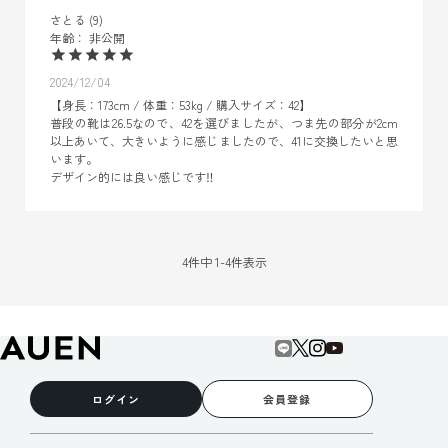
さとる
9
非公開
2024/12/04
【身長：173cm / 体重：53kg / 購入サイズ：42】

普段の靴は26.5なので、42を選びましたが、つま先の部分が2cm
以上あいて、大きいように感じましたので、41に交換したいと思
います。

デザイン的には良い感じです‼️
4
件中
1
-
4
件表示
ログイン
会員登録