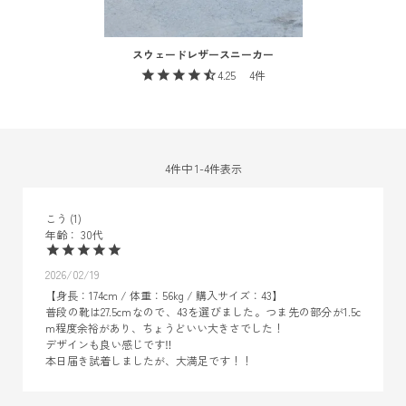
スウェードレザースニーカー
4.25
4
4
件中
1
-
4
件表示
こう
1
30代
2026/02/19
【身長：174cm / 体重：56kg / 購入サイズ：43】

普段の靴は27.5cmなので、43を選びました。つま先の部分が1.5c
m程度余裕があり、ちょうどいい大きさでした！

デザインも良い感じです‼️

本日届き試着しましたが、大満足です！！