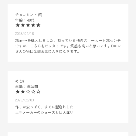
チョコミント
5
40代
2025/04/18
26cm～を購入しました。持っている他のスニーカーも26センチ
ですが、こちらもピッタリです。質感も高いと思います。Dコレ
さんの物は全部お気に入りになります。
め
3
非公開
2025/02/03
作りが安っぽく、すぐに型崩れした

大手メーカーのシューズとは大違い