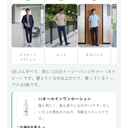
ジャケット
ニット
ポロシャツ
ジャ
＋Tシャツ
＋ポロ
5日ぶんすべて、同じ CODEイージーパンツサマー（ネイ
ビー）です。替えているのは上だけで、使っているトッ
プスは3枚です。
オールインワンローション
06
服と同じく、肌も身だしなみの1つです。忙し
い大人の男性のための、手軽なスキンケアで
す。
この商品を見る