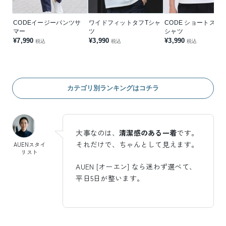
CODEイージーパンツサ
ワイドフィットタフTシャ
CODE ショートスリ
マー
ツ
シャツ
¥7,990
¥3,990
¥3,990
税込
税込
税込
カテゴリ別ランキングはコチラ
大事なのは、
清潔感のある一着
です。
それだけで、ちゃんとして見えます。
AUENスタイ
リスト
AUEN [オーエン] なら迷わず選べて、
平日5日が整います。