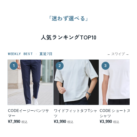
「迷わず選べる」
人気ランキングTOP10
WEEKLY BEST · 直近7日
← スワイプ →
1
2
3
CODEイージーパンツサ
ワイドフィットタフTシャ
CODE ショートスリ
マー
ツ
シャツ
¥7,990
¥3,990
¥3,990
税込
税込
税込