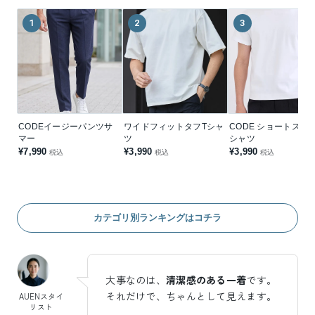
1
2
3
CODEイージーパンツサ
ワイドフィットタフTシャ
CODE ショートスリ
マー
ツ
シャツ
¥7,990
¥3,990
¥3,990
税込
税込
税込
カテゴリ別ランキングはコチラ
大事なのは、
清潔感のある一着
です。
それだけで、ちゃんとして見えます。
AUENスタイ
リスト