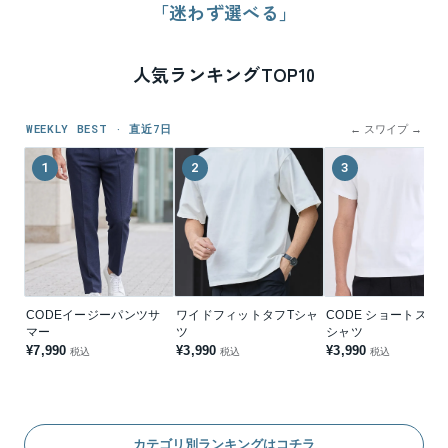
「迷わず選べる」
人気ランキングTOP10
WEEKLY BEST · 直近7日
← スワイプ →
1
2
3
CODEイージーパンツサ
ワイドフィットタフTシャ
CODE ショートスリ
マー
ツ
シャツ
¥7,990
¥3,990
¥3,990
税込
税込
税込
カテゴリ別ランキングはコチラ