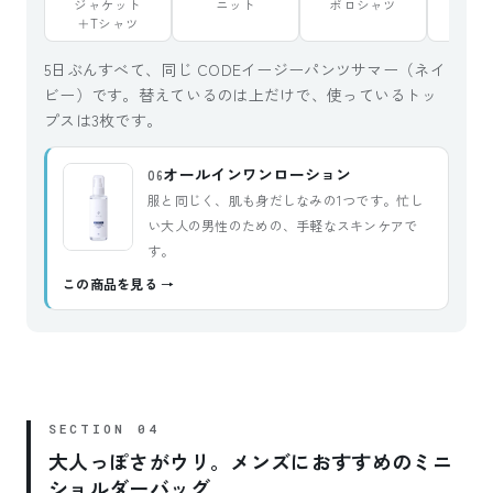
ジャケット
ニット
ポロシャツ
ジャ
＋Tシャツ
＋ポロ
5日ぶんすべて、同じ CODEイージーパンツサマー（ネイ
ビー）です。替えているのは上だけで、使っているトッ
プスは3枚です。
オールインワンローション
06
服と同じく、肌も身だしなみの1つです。忙し
い大人の男性のための、手軽なスキンケアで
す。
この商品を見る
大人っぽさがウリ。メンズにおすすめのミニ
ショルダーバッグ