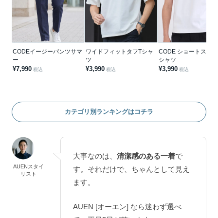
CODEイージーパンツサマ
ワイドフィットタフTシャ
CODE ショートスリー
ー
ツ
シャツ
¥7,990
¥3,990
¥3,990
税込
税込
税込
カテゴリ別ランキングはコチラ
大事なのは、
清潔感のある一着
で
AUENスタイ
す。それだけで、ちゃんとして見え
リスト
ます。
AUEN [オーエン] なら迷わず選べ