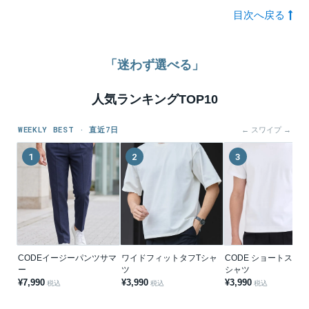
目次へ戻る
「迷わず選べる」
人気ランキングTOP10
WEEKLY BEST · 直近7日
← スワイプ →
1
2
3
CODEイージーパンツサマ
ワイドフィットタフTシャ
CODE ショートスリー
ー
ツ
シャツ
¥7,990
¥3,990
¥3,990
税込
税込
税込