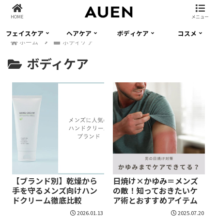
HOME
メニュー
フェイスケア
ヘアケア
ボディケア
コスメ
ホーム
ボディケア
ボディケア
【ブランド別】乾燥から
日焼け×かゆみ＝メンズ
手を守るメンズ向けハン
の敵！知っておきたいケ
ドクリーム徹底比較
ア術とおすすめアイテム
2026.01.13
2025.07.20