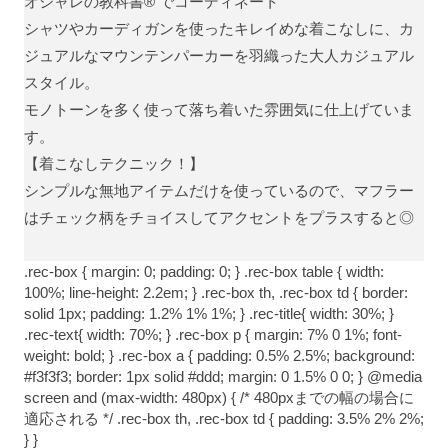
オシャレの教科書®
でコーディネート
シャツやカーディガンを使ったキレイめな着こなしに、カ
ジュアルなマウンテンパーカーを羽織った大人カジュアル
スタイル。
モノトーンを多く使って落ち着いた雰囲気に仕上げていま
す。
【着こなしテクニック！】
シンプルな無地アイテムだけを使っているので、マフラー
はチェック柄をチョイスしてアクセントをプラスすると◎
.rec-box { margin: 0; padding: 0; } .rec-box table { width:
100%; line-height: 2.2em; } .rec-box th, .rec-box td { border:
solid 1px; padding: 1.2% 1% 1%; } .rec-title{ width: 30%; }
.rec-text{ width: 70%; } .rec-box p { margin: 7% 0 1%; font-
weight: bold; } .rec-box a { padding: 0.5% 2.5%; background:
#f3f3f3; border: 1px solid #ddd; margin: 0 1.5% 0 0; } @media
screen and (max-width: 480px) { /* 480pxまでの幅の場合に
適応される */ .rec-box th, .rec-box td { padding: 3.5% 2% 2%;
} }