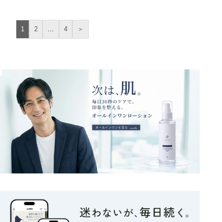
1
2
…
4
＞