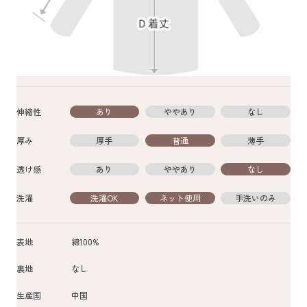
伸縮性
あり
ややあり
なし
厚み
厚手
普通
薄手
透け感
あり
ややあり
なし
洗濯
洗濯OK
ネット使用
手洗いのみ
表地
綿100%
裏地
なし
生産国
中国