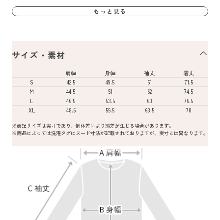
もっと見る
サイズ・素材
肩幅
身幅
袖丈
着丈
S
42.5
49.5
61
71.5
M
44.5
51
62
74.5
L
46.5
53.5
63
76.5
XL
48.5
55.5
63.5
78
※表記サイズは実寸であり、個体差により誤差が生じる場合があります。
※商品によっては洗濯タグにヌード寸法が記載されておりますが、実寸とは異なります。