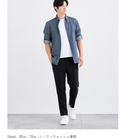
Model : 182㎝ / 70㎏ / L / ワンウォッシュ着用